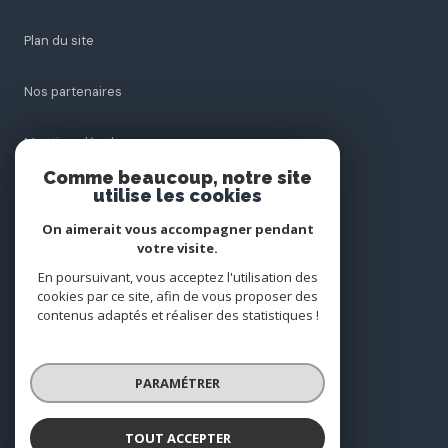
Plan du site
Nos partenaires
Mentions légales
Comme beaucoup, notre site
utilise les cookies
Admin
On aimerait vous accompagner pendant
Politique RGPD
votre visite.
En poursuivant, vous acceptez l'utilisation des
cookies par ce site, afin de vous proposer des
Cookies
contenus adaptés et réaliser des statistiques !
© 2026 | Tous droits réservés
PARAMÉTRER
Réalisé par
TOUT ACCEPTER