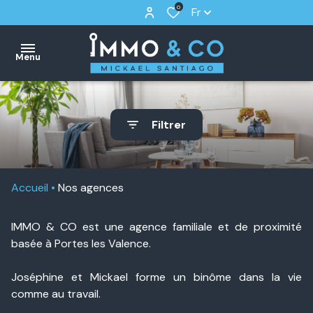
0
Fr
Menu
nos
Filtrer
biens
Acheter
estimer
Louer
Accueil
Nos agences
apporteur
d’affaires
Vendus
IMMO & CO est une agence familiale et de proximité
nos
basée à Portes les Valence.
agences
Joséphine et Mickael forme un binôme dans la vie
alerte
comme au travail.