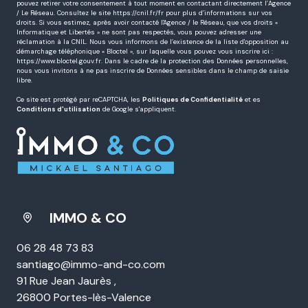
pouvez retirer votre consentement à tout moment en contactant directement l’Agence
/ Le Réseau. Consultez le site
https://cnil.fr/fr
pour plus d’informations sur vos
droits. Si vous estimez, après avoir contacté l'Agence / le Réseau, que vos droits «
Informatique et Libertés » ne sont pas respectés, vous pouvez adresser une
réclamation à la CNIL. Nous vous informons de l’existence de la liste d'opposition au
démarchage téléphonique « Bloctel », sur laquelle vous pouvez vous inscrire ici :
https://www.bloctel.gouv.fr
. Dans le cadre de la protection des Données personnelles,
nous vous invitons à ne pas inscrire de Données sensibles dans le champ de saisie
libre.
Ce site est protégé par reCAPTCHA, les
Politiques de Confidentialité
et es
Conditions d'utilisation
de Google s'appliquent.
IMMO & CO
06 28 48 73 83
santiago@immo-and-co.com
91 Rue Jean Jaurès ,
26800 Portes-lès-Valence