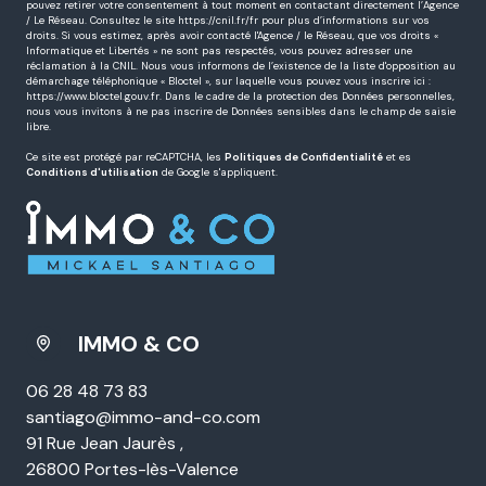
pouvez retirer votre consentement à tout moment en contactant directement l’Agence
/ Le Réseau. Consultez le site
https://cnil.fr/fr
pour plus d’informations sur vos
droits. Si vous estimez, après avoir contacté l'Agence / le Réseau, que vos droits «
Informatique et Libertés » ne sont pas respectés, vous pouvez adresser une
réclamation à la CNIL. Nous vous informons de l’existence de la liste d'opposition au
démarchage téléphonique « Bloctel », sur laquelle vous pouvez vous inscrire ici :
https://www.bloctel.gouv.fr
. Dans le cadre de la protection des Données personnelles,
nous vous invitons à ne pas inscrire de Données sensibles dans le champ de saisie
libre.
Ce site est protégé par reCAPTCHA, les
Politiques de Confidentialité
et es
Conditions d'utilisation
de Google s'appliquent.
IMMO & CO
06 28 48 73 83
santiago@immo-and-co.com
91 Rue Jean Jaurès ,
26800 Portes-lès-Valence