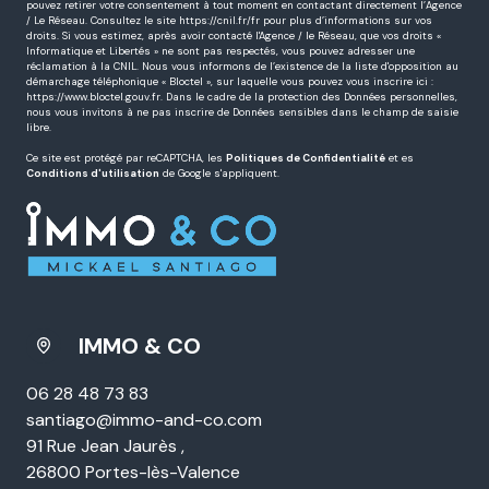
pouvez retirer votre consentement à tout moment en contactant directement l’Agence
/ Le Réseau. Consultez le site
https://cnil.fr/fr
pour plus d’informations sur vos
droits. Si vous estimez, après avoir contacté l'Agence / le Réseau, que vos droits «
Informatique et Libertés » ne sont pas respectés, vous pouvez adresser une
réclamation à la CNIL. Nous vous informons de l’existence de la liste d'opposition au
démarchage téléphonique « Bloctel », sur laquelle vous pouvez vous inscrire ici :
https://www.bloctel.gouv.fr
. Dans le cadre de la protection des Données personnelles,
nous vous invitons à ne pas inscrire de Données sensibles dans le champ de saisie
libre.
Ce site est protégé par reCAPTCHA, les
Politiques de Confidentialité
et es
Conditions d'utilisation
de Google s'appliquent.
IMMO & CO
06 28 48 73 83
santiago@immo-and-co.com
91 Rue Jean Jaurès ,
26800 Portes-lès-Valence