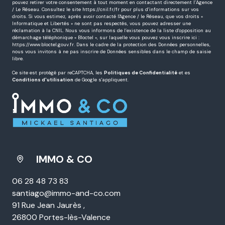
pouvez retirer votre consentement à tout moment en contactant directement l’Agence
/ Le Réseau. Consultez le site
https://cnil.fr/fr
pour plus d’informations sur vos
droits. Si vous estimez, après avoir contacté l'Agence / le Réseau, que vos droits «
Informatique et Libertés » ne sont pas respectés, vous pouvez adresser une
réclamation à la CNIL. Nous vous informons de l’existence de la liste d'opposition au
démarchage téléphonique « Bloctel », sur laquelle vous pouvez vous inscrire ici :
https://www.bloctel.gouv.fr
. Dans le cadre de la protection des Données personnelles,
nous vous invitons à ne pas inscrire de Données sensibles dans le champ de saisie
libre.
Ce site est protégé par reCAPTCHA, les
Politiques de Confidentialité
et es
Conditions d'utilisation
de Google s'appliquent.
IMMO & CO
06 28 48 73 83
santiago@immo-and-co.com
91 Rue Jean Jaurès ,
26800 Portes-lès-Valence