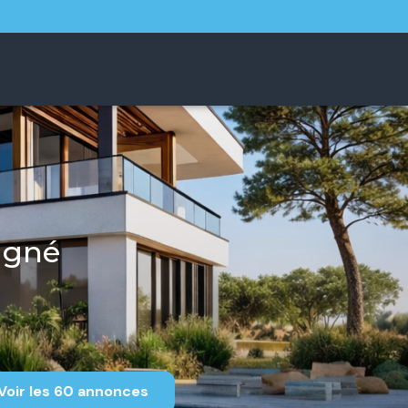
agné
Voir les
60
annonces