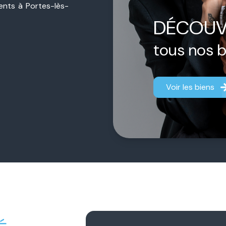
sents à Portes-lès-
ière de proximité,
DÉCOUV
jet, qu’il s’agisse
estimation.
tous nos 
ermédiaire.
Chacun
aque dossier afin
Voir les biens
fficace.
 notre engagement
gner chaque client
fiance durable et