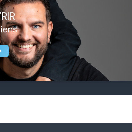
RIR
biens