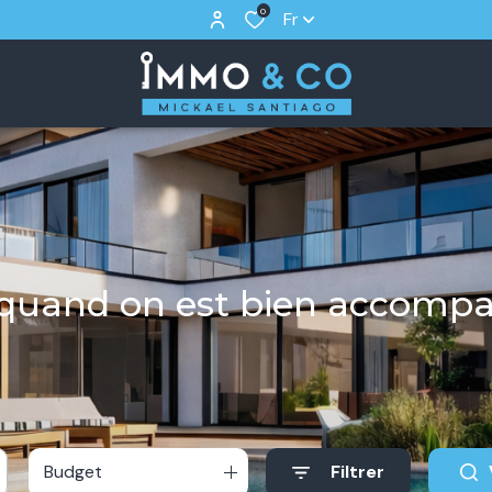
0
Fr
r quand on est bien accomp
Budget
Filtrer