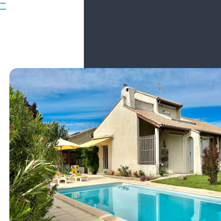
É
Sous-compromis
Maison 5 pièce(s)
3 chambre(s)
117.94 m²
Portes-lès-Valence (26800)
240 000 €