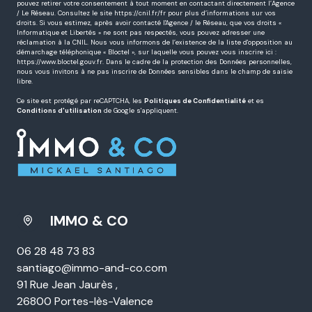
pouvez retirer votre consentement à tout moment en contactant directement l’Agence
/ Le Réseau. Consultez le site
https://cnil.fr/fr
pour plus d’informations sur vos
droits. Si vous estimez, après avoir contacté l'Agence / le Réseau, que vos droits «
Informatique et Libertés » ne sont pas respectés, vous pouvez adresser une
réclamation à la CNIL. Nous vous informons de l’existence de la liste d'opposition au
démarchage téléphonique « Bloctel », sur laquelle vous pouvez vous inscrire ici :
https://www.bloctel.gouv.fr
. Dans le cadre de la protection des Données personnelles,
nous vous invitons à ne pas inscrire de Données sensibles dans le champ de saisie
libre.
Ce site est protégé par reCAPTCHA, les
Politiques de Confidentialité
et es
Conditions d'utilisation
de Google s'appliquent.
IMMO & CO
06 28 48 73 83
santiago@immo-and-co.com
91 Rue Jean Jaurès ,
26800 Portes-lès-Valence