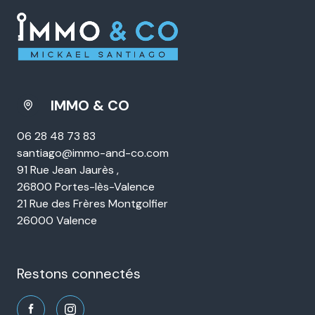
pouvez retirer votre consentement à tout moment en contactant directement l’Agence
/ Le Réseau. Consultez le site
https://cnil.fr/fr
pour plus d’informations sur vos
droits. Si vous estimez, après avoir contacté l'Agence / le Réseau, que vos droits «
Informatique et Libertés » ne sont pas respectés, vous pouvez adresser une
réclamation à la CNIL. Nous vous informons de l’existence de la liste d'opposition au
démarchage téléphonique « Bloctel », sur laquelle vous pouvez vous inscrire ici :
https://www.bloctel.gouv.fr
. Dans le cadre de la protection des Données personnelles,
nous vous invitons à ne pas inscrire de Données sensibles dans le champ de saisie
libre.
Ce site est protégé par reCAPTCHA, les
Politiques de Confidentialité
et es
Conditions d'utilisation
de Google s'appliquent.
IMMO & CO
06 28 48 73 83
santiago@immo-and-co.com
91 Rue Jean Jaurès ,
26800 Portes-lès-Valence