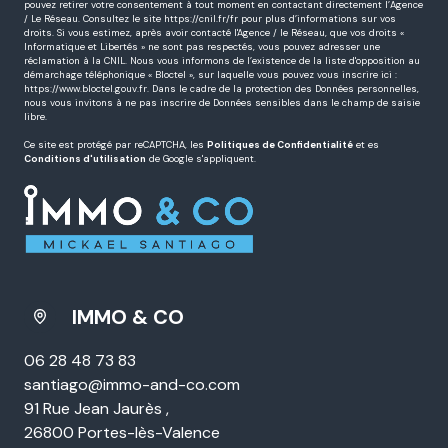
pouvez retirer votre consentement à tout moment en contactant directement l’Agence
/ Le Réseau. Consultez le site
https://cnil.fr/fr
pour plus d’informations sur vos
droits. Si vous estimez, après avoir contacté l'Agence / le Réseau, que vos droits «
Informatique et Libertés » ne sont pas respectés, vous pouvez adresser une
réclamation à la CNIL. Nous vous informons de l’existence de la liste d'opposition au
démarchage téléphonique « Bloctel », sur laquelle vous pouvez vous inscrire ici :
https://www.bloctel.gouv.fr
. Dans le cadre de la protection des Données personnelles,
nous vous invitons à ne pas inscrire de Données sensibles dans le champ de saisie
libre.
Ce site est protégé par reCAPTCHA, les
Politiques de Confidentialité
et es
Conditions d'utilisation
de Google s'appliquent.
IMMO & CO
06 28 48 73 83
santiago@immo-and-co.com
91 Rue Jean Jaurès ,
26800 Portes-lès-Valence