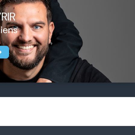
RIR
biens