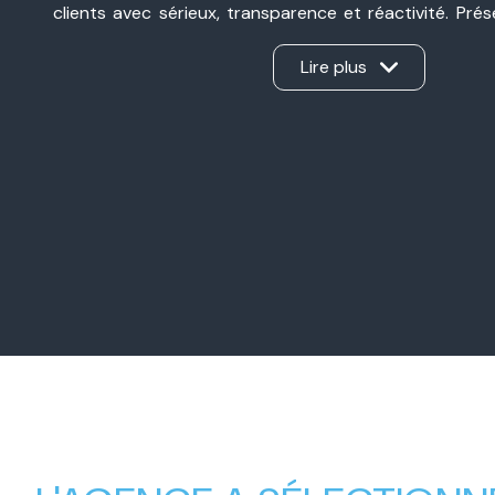
clients avec sérieux, transparence et réactivité. Pré
Valence et à Valence, nous sommes une agence immobil
ancrée dans notre secteur et à l’écoute de chaque pro
Lire plus
d’une vente, d’un achat, d’un investissement ou d’une 
Notre force ? Un véritable travail en binôme, sans int
apporte son expertise et nous gérons ensemble ch
d’offrir un accompagnement personnalisé, humain et e
Nos valeurs familiales, notre complémentarité et
professionnel nous permettent aujourd’hui d’accompa
avec la même exigence : créer une relation de con
mener chaque projet immobilier à sa réussite.