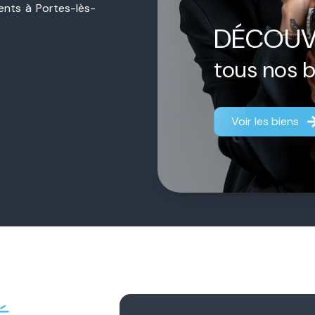
sents à Portes-lès-
ière de proximité,
DÉCOUV
jet, qu’il s’agisse
estimation.
tous nos 
ermédiaire.
Chacun
aque dossier afin
Voir les biens
fficace.
 notre engagement
gner chaque client
fiance durable et