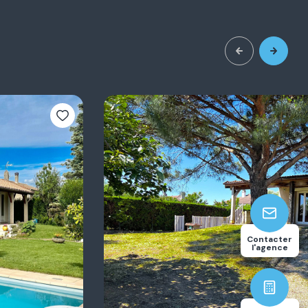
3
117.94
Contacter
chambre(s)
m²
l'agence