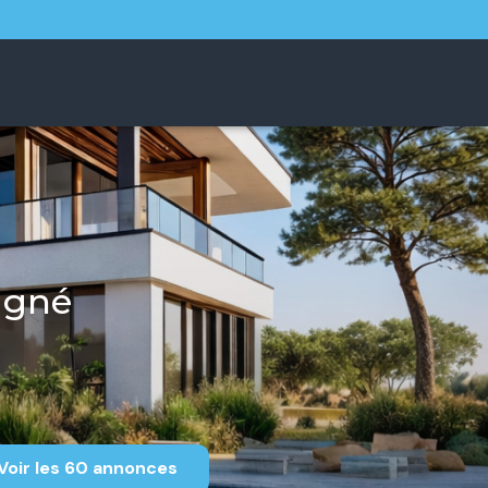
agné
Voir les
60
annonces