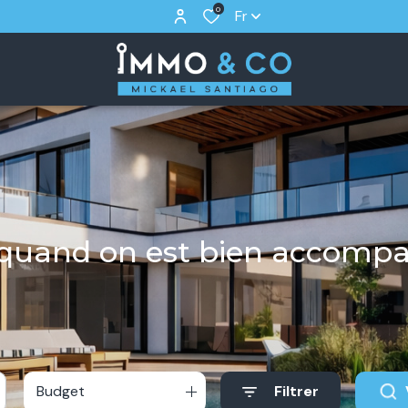
0
Fr
r quand on est bien accomp
Budget
Filtrer