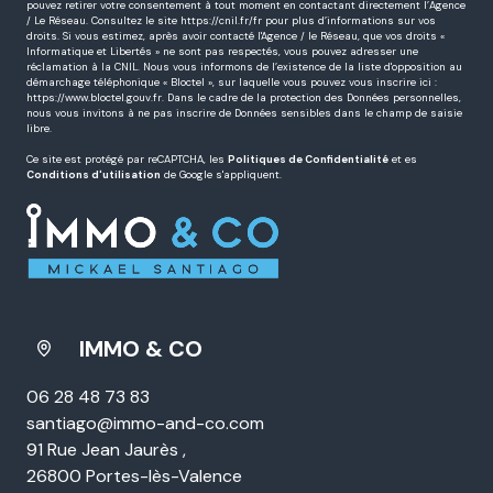
pouvez retirer votre consentement à tout moment en contactant directement l’Agence
/ Le Réseau. Consultez le site
https://cnil.fr/fr
pour plus d’informations sur vos
droits. Si vous estimez, après avoir contacté l'Agence / le Réseau, que vos droits «
Informatique et Libertés » ne sont pas respectés, vous pouvez adresser une
réclamation à la CNIL. Nous vous informons de l’existence de la liste d'opposition au
démarchage téléphonique « Bloctel », sur laquelle vous pouvez vous inscrire ici :
https://www.bloctel.gouv.fr
. Dans le cadre de la protection des Données personnelles,
nous vous invitons à ne pas inscrire de Données sensibles dans le champ de saisie
libre.
Ce site est protégé par reCAPTCHA, les
Politiques de Confidentialité
et es
Conditions d'utilisation
de Google s'appliquent.
IMMO & CO
06 28 48 73 83
santiago@immo-and-co.com
91 Rue Jean Jaurès ,
26800 Portes-lès-Valence