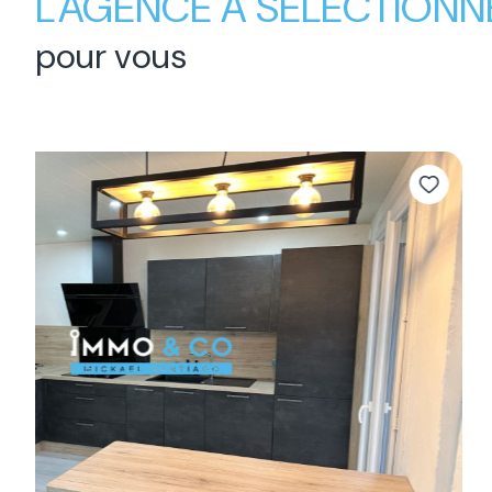
L'AGENCE A SÉLECTIONN
pour vous
Sous-compromis
Maison 5 pièce(s)
4 chambre(s)
125 m²
Beauvallon (26800)
449 900 €