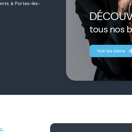
sents à Portes-lès-
ière de proximité,
DÉCOUV
jet, qu’il s’agisse
estimation.
tous nos 
ermédiaire.
Chacun
aque dossier afin
Voir les biens
fficace.
 notre engagement
gner chaque client
fiance durable et