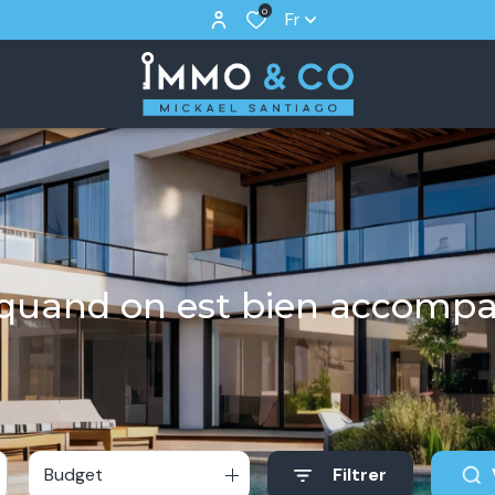
0
Fr
r quand on est bien accomp
Budget
Filtrer