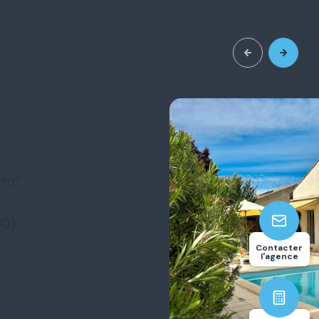
3
117.94
Contacter
chambre(s)
m²
l'agence