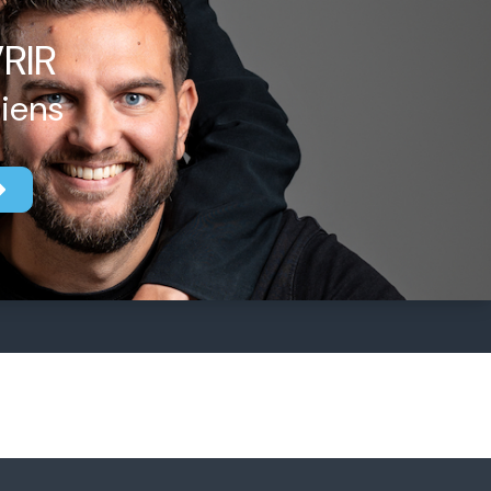
RIR
biens