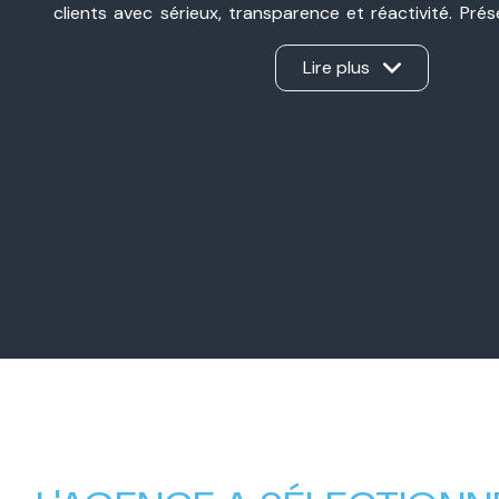
clients avec sérieux, transparence et réactivité. Pré
Valence et à Valence, nous sommes une agence immobil
ancrée dans notre secteur et à l’écoute de chaque pro
Lire plus
d’une vente, d’un achat, d’un investissement ou d’une 
Notre force ? Un véritable travail en binôme, sans int
apporte son expertise et nous gérons ensemble ch
d’offrir un accompagnement personnalisé, humain et e
Nos valeurs familiales, notre complémentarité et
professionnel nous permettent aujourd’hui d’accompa
avec la même exigence : créer une relation de con
mener chaque projet immobilier à sa réussite.