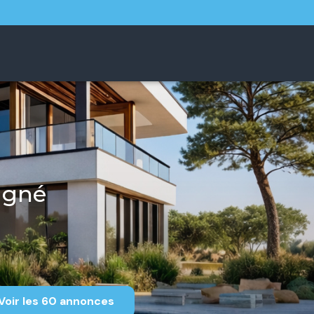
agné
Voir les
60
annonces