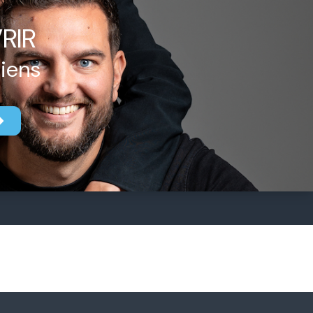
RIR
biens