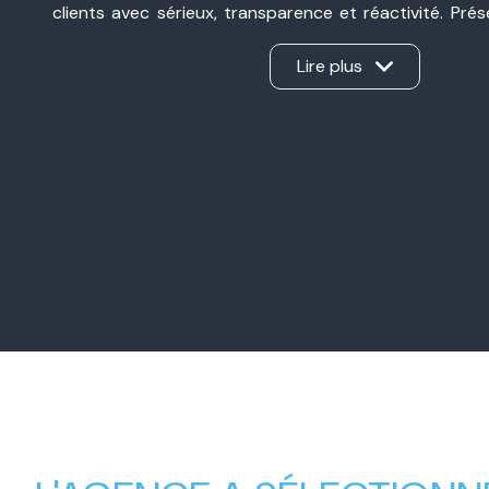
clients avec sérieux, transparence et réactivité. Pré
Valence et à Valence, nous sommes une agence immobil
ancrée dans notre secteur et à l’écoute de chaque pro
Lire plus
d’une vente, d’un achat, d’un investissement ou d’une 
Notre force ? Un véritable travail en binôme, sans int
apporte son expertise et nous gérons ensemble ch
d’offrir un accompagnement personnalisé, humain et e
Nos valeurs familiales, notre complémentarité et
professionnel nous permettent aujourd’hui d’accompa
avec la même exigence : créer une relation de con
mener chaque projet immobilier à sa réussite.