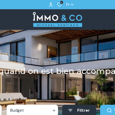
0
Fr
r quand on est bien accomp
Budget
Filtrer