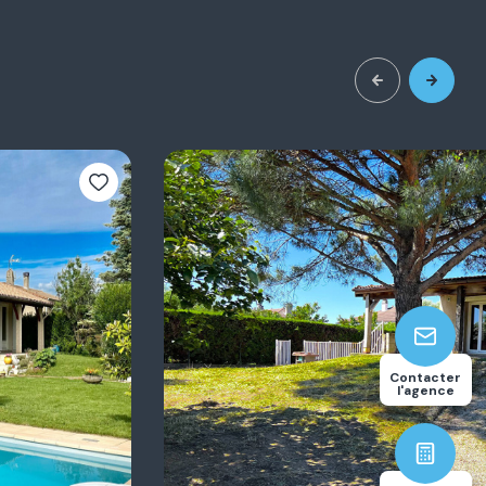
3
117.94
Contacter
chambre(s)
m²
l'agence