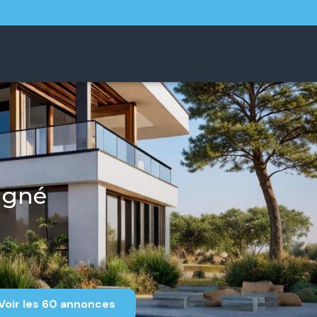
agné
Voir les
60
annonces