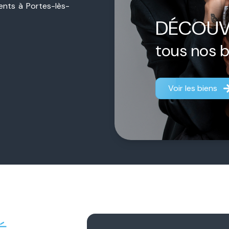
sents à Portes-lès-
ière de proximité,
DÉCOUV
jet, qu’il s’agisse
estimation.
tous nos 
ermédiaire.
Chacun
aque dossier afin
Voir les biens
fficace.
 notre engagement
gner chaque client
fiance durable et