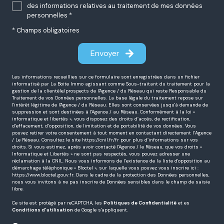
des informations relatives au traitement de mes données
personnelles *
* Champs obligatoires
Envoyer
Les informations recueillies sur ce formulaire sont enregistrées dans un fichier
informatisé par La Boite Immo agissant comme Sous-traitant du traitement pour la
gestion de la clientèle/prospects de l'Agence / du Réseau qui reste Responsable du
Traitement de vos Données personnelles. La base légale du traitement repose sur
l'intérêt légitime de l'Agence / du Réseau. Elles sont conservées jusqu'à demande de
suppression et sont destinées à l'Agence / au Réseau. Conformément à la loi «
informatique et libertés », vous disposez des droits d’accès, de rectification,
d’effacement, d’opposition, de limitation et de portabilité de vos données. Vous
pouvez retirer votre consentement à tout moment en contactant directement l’Agence
/ Le Réseau. Consultez le site
https://cnil.fr/fr
pour plus d’informations sur vos
droits. Si vous estimez, après avoir contacté l'Agence / le Réseau, que vos droits «
Informatique et Libertés » ne sont pas respectés, vous pouvez adresser une
réclamation à la CNIL. Nous vous informons de l’existence de la liste d'opposition au
démarchage téléphonique « Bloctel », sur laquelle vous pouvez vous inscrire ici :
https://www.bloctel.gouv.fr
. Dans le cadre de la protection des Données personnelles,
nous vous invitons à ne pas inscrire de Données sensibles dans le champ de saisie
libre.
Ce site est protégé par reCAPTCHA, les
Politiques de Confidentialité
et es
Conditions d'utilisation
de Google s'appliquent.