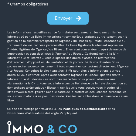
* Champs obligatoires
Envoyer
Les informations recueillies sur ce formulaire sont enregistrées dans un fichier
informatisé par La Boite Immo agissant comme Sous-traitant du traitement pour la
gestion de la clientèle/prospects de l'Agence / du Réseau qui reste Responsable du
Traitement de vos Données personnelles. La base légale du traitement repose sur
l'intérêt légitime de l'Agence / du Réseau. Elles sont conservées jusqu'à demande de
suppression et sont destinées à l'Agence / au Réseau. Conformément à la loi «
informatique et libertés », vous disposez des droits d’accès, de rectification,
d’effacement, d’opposition, de limitation et de portabilité de vos données. Vous
pouvez retirer votre consentement à tout moment en contactant directement l’Agence
/ Le Réseau. Consultez le site
https://cnil.fr/fr
pour plus d’informations sur vos
droits. Si vous estimez, après avoir contacté l'Agence / le Réseau, que vos droits «
Informatique et Libertés » ne sont pas respectés, vous pouvez adresser une
réclamation à la CNIL. Nous vous informons de l’existence de la liste d'opposition au
démarchage téléphonique « Bloctel », sur laquelle vous pouvez vous inscrire ici :
https://www.bloctel.gouv.fr
. Dans le cadre de la protection des Données personnelles,
nous vous invitons à ne pas inscrire de Données sensibles dans le champ de saisie
libre.
Ce site est protégé par reCAPTCHA, les
Politiques de Confidentialité
et es
Conditions d'utilisation
de Google s'appliquent.