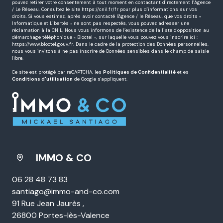
pouvez retirer votre consentement à tout moment en contactant directement l’Agence
/ Le Réseau. Consultez le site
https://cnil.fr/fr
pour plus d’informations sur vos
droits. Si vous estimez, après avoir contacté l'Agence / le Réseau, que vos droits «
Informatique et Libertés » ne sont pas respectés, vous pouvez adresser une
réclamation à la CNIL. Nous vous informons de l’existence de la liste d'opposition au
démarchage téléphonique « Bloctel », sur laquelle vous pouvez vous inscrire ici :
https://www.bloctel.gouv.fr
. Dans le cadre de la protection des Données personnelles,
nous vous invitons à ne pas inscrire de Données sensibles dans le champ de saisie
libre.
Ce site est protégé par reCAPTCHA, les
Politiques de Confidentialité
et es
Conditions d'utilisation
de Google s'appliquent.
IMMO & CO
06 28 48 73 83
santiago@immo-and-co.com
91 Rue Jean Jaurès ,
26800 Portes-lès-Valence