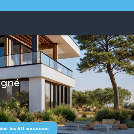
agné
Voir les
60
annonces