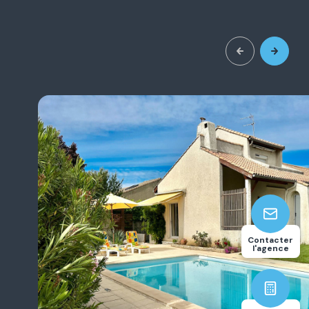
3
117.94
Contacter
chambre(s)
m²
l'agence