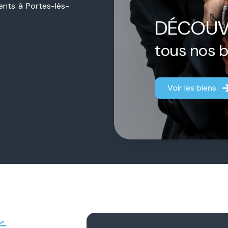
sents à Portes-lès-
ière de proximité,
DÉCOUV
jet, qu’il s’agisse
estimation.
tous nos 
ermédiaire.
Chacun
aque dossier afin
Voir les biens
fficace.
 notre engagement
gner chaque client
fiance durable et