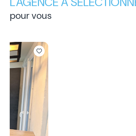
L'AGENCE A SÉLECTIONN
pour vous
Sous-compromis
Maison 5 pièce(s)
4 chambre(s)
125 m²
Beauvallon (26800)
449 900 €