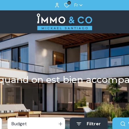
0
Fr
r quand on est bien accomp
Budget
Filtrer