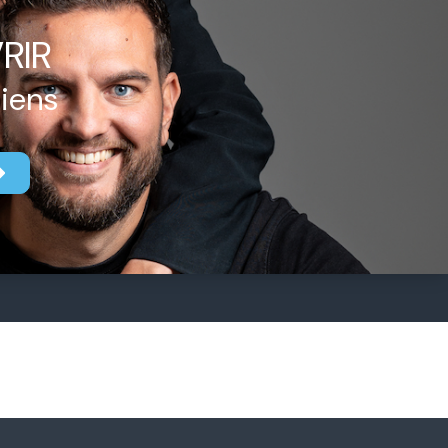
RIR
biens