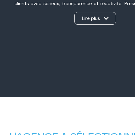
clients avec sérieux, transparence et réactivité. Pré
Valence et à Valence, nous sommes une agence immobil
ancrée dans notre secteur et à l’écoute de chaque pro
Lire plus
d’une vente, d’un achat, d’un investissement ou d’une 
Notre force ? Un véritable travail en binôme, sans int
apporte son expertise et nous gérons ensemble ch
d’offrir un accompagnement personnalisé, humain et e
Nos valeurs familiales, notre complémentarité et
professionnel nous permettent aujourd’hui d’accompa
avec la même exigence : créer une relation de con
mener chaque projet immobilier à sa réussite.