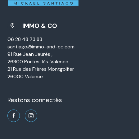
pouvez retirer votre consentement à tout moment en contactant directement l’Agence
/ Le Réseau. Consultez le site
https://cnil.fr/fr
pour plus d’informations sur vos
droits. Si vous estimez, après avoir contacté l'Agence / le Réseau, que vos droits «
Informatique et Libertés » ne sont pas respectés, vous pouvez adresser une
réclamation à la CNIL. Nous vous informons de l’existence de la liste d'opposition au
démarchage téléphonique « Bloctel », sur laquelle vous pouvez vous inscrire ici :
https://www.bloctel.gouv.fr
. Dans le cadre de la protection des Données personnelles,
nous vous invitons à ne pas inscrire de Données sensibles dans le champ de saisie
libre.
Ce site est protégé par reCAPTCHA, les
Politiques de Confidentialité
et es
Conditions d'utilisation
de Google s'appliquent.
IMMO & CO
06 28 48 73 83
santiago@immo-and-co.com
91 Rue Jean Jaurès ,
26800 Portes-lès-Valence