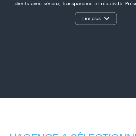
clients avec sérieux, transparence et réactivité. Pré
Valence et à Valence, nous sommes une agence immobil
ancrée dans notre secteur et à l’écoute de chaque pro
Lire plus
d’une vente, d’un achat, d’un investissement ou d’une 
Notre force ? Un véritable travail en binôme, sans int
apporte son expertise et nous gérons ensemble ch
d’offrir un accompagnement personnalisé, humain et e
Nos valeurs familiales, notre complémentarité et
professionnel nous permettent aujourd’hui d’accompa
avec la même exigence : créer une relation de con
mener chaque projet immobilier à sa réussite.