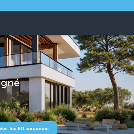
agné
Voir les
60
annonces