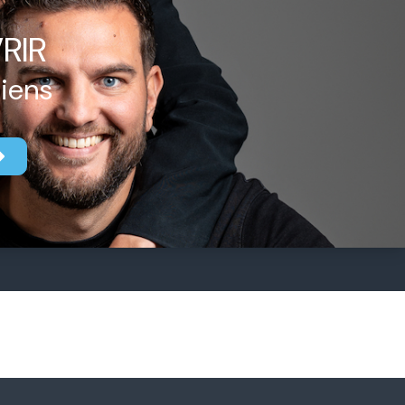
RIR
biens