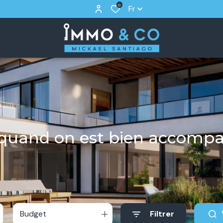
0
Fr
r quand on est bien accomp
Budget
Filtrer