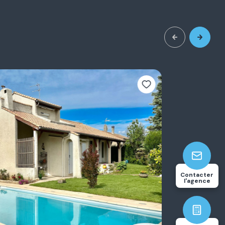
3
117.94
Contacter
chambre(s)
m²
l'agence