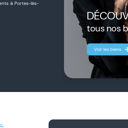
sents à Portes-lès-
ière de proximité,
DÉCOUV
jet, qu’il s’agisse
estimation.
tous nos 
ermédiaire.
Chacun
aque dossier afin
Voir les biens
fficace.
 notre engagement
gner chaque client
fiance durable et