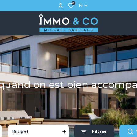
0
Fr
r quand on est bien accomp
Budget
Filtrer