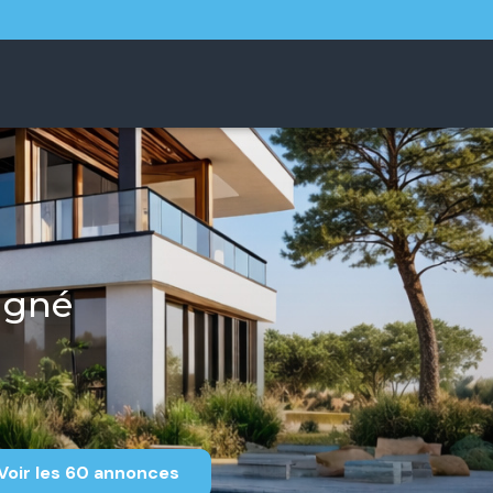
agné
Voir les
60
annonces