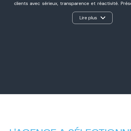
clients avec sérieux, transparence et réactivité. Pré
Valence et à Valence, nous sommes une agence immobil
ancrée dans notre secteur et à l’écoute de chaque pro
Lire plus
d’une vente, d’un achat, d’un investissement ou d’une 
Notre force ? Un véritable travail en binôme, sans int
apporte son expertise et nous gérons ensemble ch
d’offrir un accompagnement personnalisé, humain et e
Nos valeurs familiales, notre complémentarité et
professionnel nous permettent aujourd’hui d’accompa
avec la même exigence : créer une relation de con
mener chaque projet immobilier à sa réussite.