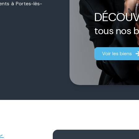
sents à Portes-lès-
ière de proximité,
DÉCOUV
jet, qu’il s’agisse
estimation.
tous nos 
ermédiaire.
Chacun
aque dossier afin
Voir les biens
fficace.
 notre engagement
gner chaque client
fiance durable et