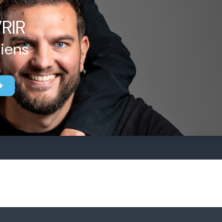
RIR
biens