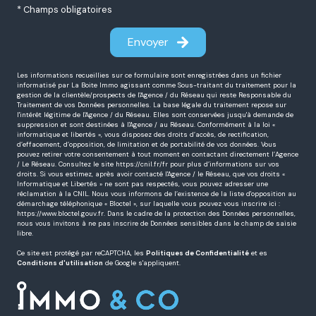
* Champs obligatoires
Envoyer
Les informations recueillies sur ce formulaire sont enregistrées dans un fichier
informatisé par La Boite Immo agissant comme Sous-traitant du traitement pour la
gestion de la clientèle/prospects de l'Agence / du Réseau qui reste Responsable du
Traitement de vos Données personnelles. La base légale du traitement repose sur
l'intérêt légitime de l'Agence / du Réseau. Elles sont conservées jusqu'à demande de
suppression et sont destinées à l'Agence / au Réseau. Conformément à la loi «
informatique et libertés », vous disposez des droits d’accès, de rectification,
d’effacement, d’opposition, de limitation et de portabilité de vos données. Vous
pouvez retirer votre consentement à tout moment en contactant directement l’Agence
/ Le Réseau. Consultez le site
https://cnil.fr/fr
pour plus d’informations sur vos
droits. Si vous estimez, après avoir contacté l'Agence / le Réseau, que vos droits «
Informatique et Libertés » ne sont pas respectés, vous pouvez adresser une
réclamation à la CNIL. Nous vous informons de l’existence de la liste d'opposition au
démarchage téléphonique « Bloctel », sur laquelle vous pouvez vous inscrire ici :
https://www.bloctel.gouv.fr
. Dans le cadre de la protection des Données personnelles,
nous vous invitons à ne pas inscrire de Données sensibles dans le champ de saisie
libre.
Ce site est protégé par reCAPTCHA, les
Politiques de Confidentialité
et es
Conditions d'utilisation
de Google s'appliquent.