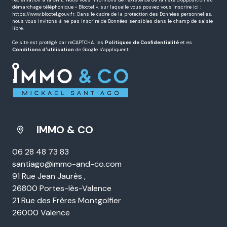
pouvez retirer votre consentement à tout moment en contactant directement l’Agence
/ Le Réseau. Consultez le site
https://cnil.fr/fr
pour plus d’informations sur vos
droits. Si vous estimez, après avoir contacté l'Agence / le Réseau, que vos droits «
Informatique et Libertés » ne sont pas respectés, vous pouvez adresser une
réclamation à la CNIL. Nous vous informons de l’existence de la liste d'opposition au
démarchage téléphonique « Bloctel », sur laquelle vous pouvez vous inscrire ici :
https://www.bloctel.gouv.fr
. Dans le cadre de la protection des Données personnelles,
nous vous invitons à ne pas inscrire de Données sensibles dans le champ de saisie
libre.
Ce site est protégé par reCAPTCHA, les
Politiques de Confidentialité
et es
Conditions d'utilisation
de Google s'appliquent.
IMMO & CO
06 28 48 73 83
santiago@immo-and-co.com
91 Rue Jean Jaurès ,
26800 Portes-lès-Valence