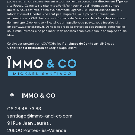
pouvez retirer votre consentement à tout moment en contactant directement l’Agence
/ Le Réseau. Consultez le site
https://cnil.fr/fr
pour plus d’informations sur vos
droits. Si vous estimez, après avoir contacté l'Agence / le Réseau, que vos droits «
Informatique et Libertés » ne sont pas respectés, vous pouvez adresser une
réclamation à la CNIL. Nous vous informons de l’existence de la liste d'opposition au
démarchage téléphonique « Bloctel », sur laquelle vous pouvez vous inscrire ici :
https://www.bloctel.gouv.fr
. Dans le cadre de la protection des Données personnelles,
nous vous invitons à ne pas inscrire de Données sensibles dans le champ de saisie
libre.
Ce site est protégé par reCAPTCHA, les
Politiques de Confidentialité
et es
Conditions d'utilisation
de Google s'appliquent.
IMMO & CO
06 28 48 73 83
santiago@immo-and-co.com
91 Rue Jean Jaurès ,
26800 Portes-lès-Valence