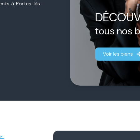
sents à Portes-lès-
ière de proximité,
DÉCOUV
jet, qu’il s’agisse
estimation.
tous nos 
ermédiaire.
Chacun
aque dossier afin
Voir les biens
fficace.
 notre engagement
gner chaque client
fiance durable et