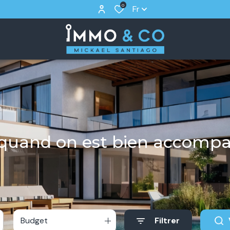
0
Fr
r quand on est bien accomp
Budget
Filtrer