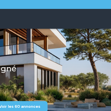
agné
Voir les
60
annonces