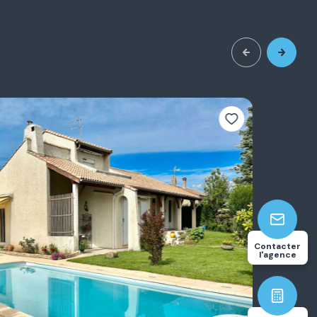
3
117.94
Contacter
chambre(s)
m²
l'agence