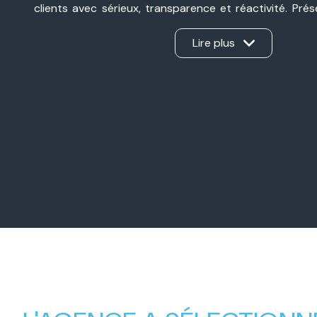
clients avec sérieux, transparence et réactivité. Pré
Valence et à Valence, nous sommes une agence immobil
ancrée dans notre secteur et à l’écoute de chaque pro
Lire plus
d’une vente, d’un achat, d’un investissement ou d’une 
Notre force ? Un véritable travail en binôme, sans int
apporte son expertise et nous gérons ensemble ch
d’offrir un accompagnement personnalisé, humain et e
Nos valeurs familiales, notre complémentarité et
professionnel nous permettent aujourd’hui d’accompa
avec la même exigence : créer une relation de con
mener chaque projet immobilier à sa réussite.