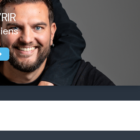
RIR
biens