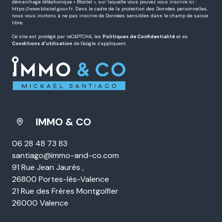
pouvez retirer votre consentement à tout moment en contactant directement l’Agence
/ Le Réseau. Consultez le site
https://cnil.fr/fr
pour plus d’informations sur vos
droits. Si vous estimez, après avoir contacté l'Agence / le Réseau, que vos droits «
Informatique et Libertés » ne sont pas respectés, vous pouvez adresser une
réclamation à la CNIL. Nous vous informons de l’existence de la liste d'opposition au
démarchage téléphonique « Bloctel », sur laquelle vous pouvez vous inscrire ici :
https://www.bloctel.gouv.fr
. Dans le cadre de la protection des Données personnelles,
nous vous invitons à ne pas inscrire de Données sensibles dans le champ de saisie
libre.
Ce site est protégé par reCAPTCHA, les
Politiques de Confidentialité
et es
Conditions d'utilisation
de Google s'appliquent.
IMMO & CO
06 28 48 73 83
santiago@immo-and-co.com
91 Rue Jean Jaurès ,
26800 Portes-lès-Valence