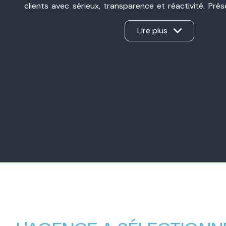
clients avec sérieux, transparence et réactivité. Pré
Valence et à Valence, nous sommes une agence immobil
ancrée dans notre secteur et à l’écoute de chaque pro
Lire plus
d’une vente, d’un achat, d’un investissement ou d’une 
Notre force ? Un véritable travail en binôme, sans int
apporte son expertise et nous gérons ensemble ch
d’offrir un accompagnement personnalisé, humain et e
Nos valeurs familiales, notre complémentarité et
professionnel nous permettent aujourd’hui d’accompa
avec la même exigence : créer une relation de con
mener chaque projet immobilier à sa réussite.