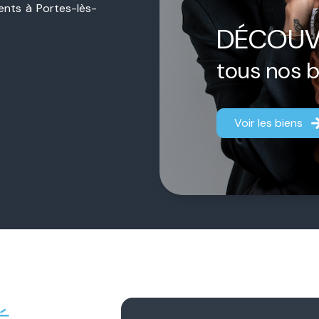
sents à Portes-lès-
ière de proximité,
DÉCOUV
jet, qu’il s’agisse
estimation.
tous nos 
ermédiaire.
Chacun
aque dossier afin
Voir les biens
fficace.
 notre engagement
gner chaque client
fiance durable et