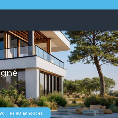
agné
Voir les
60
annonces