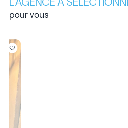
L'AGENCE A SÉLECTIONN
pour vous
Sous-compromis
Maison 5 pièce(s)
4 chambre(s)
125 m²
Beauvallon (26800)
449 900 €