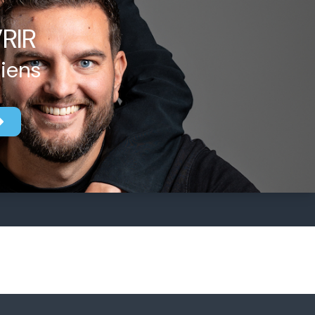
RIR
biens