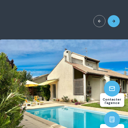
3
117.94
Contacter
chambre(s)
m²
l'agence