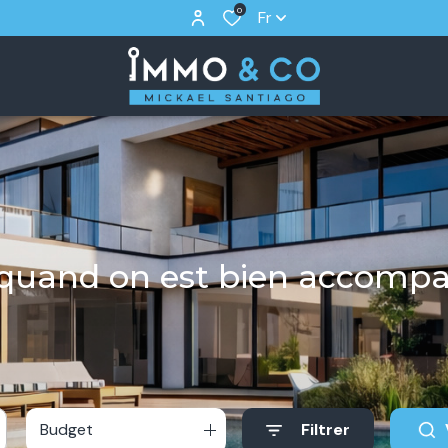
0
Fr
r quand on est bien accomp
Budget
Filtrer