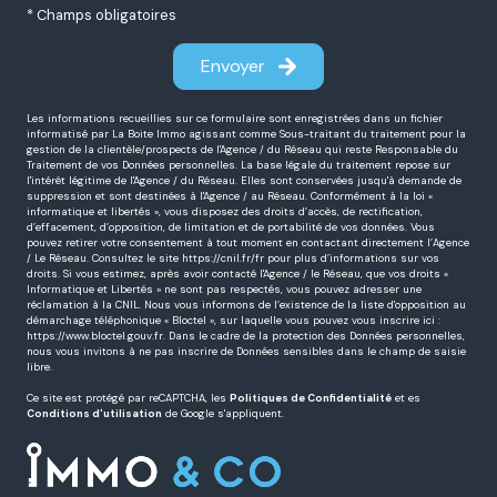
* Champs obligatoires
Envoyer
Les informations recueillies sur ce formulaire sont enregistrées dans un fichier
informatisé par La Boite Immo agissant comme Sous-traitant du traitement pour la
gestion de la clientèle/prospects de l'Agence / du Réseau qui reste Responsable du
Traitement de vos Données personnelles. La base légale du traitement repose sur
l'intérêt légitime de l'Agence / du Réseau. Elles sont conservées jusqu'à demande de
suppression et sont destinées à l'Agence / au Réseau. Conformément à la loi «
informatique et libertés », vous disposez des droits d’accès, de rectification,
d’effacement, d’opposition, de limitation et de portabilité de vos données. Vous
pouvez retirer votre consentement à tout moment en contactant directement l’Agence
/ Le Réseau. Consultez le site
https://cnil.fr/fr
pour plus d’informations sur vos
droits. Si vous estimez, après avoir contacté l'Agence / le Réseau, que vos droits «
Informatique et Libertés » ne sont pas respectés, vous pouvez adresser une
réclamation à la CNIL. Nous vous informons de l’existence de la liste d'opposition au
démarchage téléphonique « Bloctel », sur laquelle vous pouvez vous inscrire ici :
https://www.bloctel.gouv.fr
. Dans le cadre de la protection des Données personnelles,
nous vous invitons à ne pas inscrire de Données sensibles dans le champ de saisie
libre.
Ce site est protégé par reCAPTCHA, les
Politiques de Confidentialité
et es
Conditions d'utilisation
de Google s'appliquent.