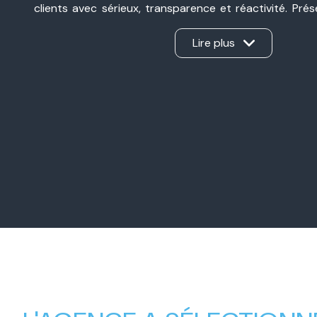
clients avec sérieux, transparence et réactivité. Pré
Valence et à Valence, nous sommes une agence immobil
ancrée dans notre secteur et à l’écoute de chaque pro
Lire plus
d’une vente, d’un achat, d’un investissement ou d’une 
Notre force ? Un véritable travail en binôme, sans int
apporte son expertise et nous gérons ensemble ch
d’offrir un accompagnement personnalisé, humain et e
Nos valeurs familiales, notre complémentarité et
professionnel nous permettent aujourd’hui d’accompa
avec la même exigence : créer une relation de con
mener chaque projet immobilier à sa réussite.