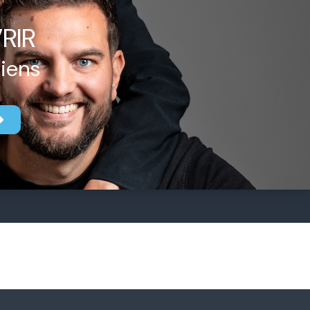
RIR
biens