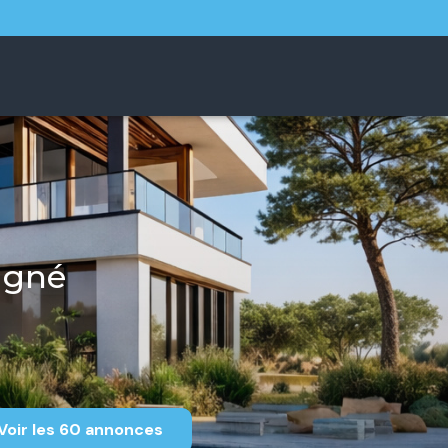
agné
Voir les
60
annonces