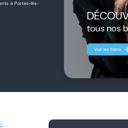
sents à Portes-lès-
ière de proximité,
DÉCOUV
jet, qu’il s’agisse
estimation.
tous nos 
ermédiaire.
Chacun
aque dossier afin
Voir les biens
fficace.
 notre engagement
gner chaque client
fiance durable et