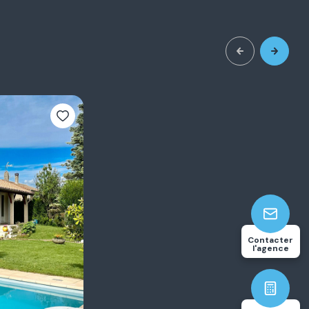
3
117.94
Contacter
chambre(s)
m²
l'agence