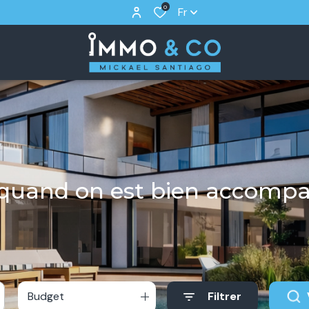
0
Fr
r quand on est bien accomp
Budget
Filtrer