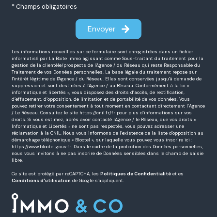
* Champs obligatoires
Envoyer
Les informations recueillies sur ce formulaire sont enregistrées dans un fichier
informatisé par La Boite Immo agissant comme Sous-traitant du traitement pour la
gestion de la clientèle/prospects de l'Agence / du Réseau qui reste Responsable du
Traitement de vos Données personnelles. La base légale du traitement repose sur
l'intérêt légitime de l'Agence / du Réseau. Elles sont conservées jusqu'à demande de
suppression et sont destinées à l'Agence / au Réseau. Conformément à la loi «
informatique et libertés », vous disposez des droits d’accès, de rectification,
d’effacement, d’opposition, de limitation et de portabilité de vos données. Vous
pouvez retirer votre consentement à tout moment en contactant directement l’Agence
/ Le Réseau. Consultez le site
https://cnil.fr/fr
pour plus d’informations sur vos
droits. Si vous estimez, après avoir contacté l'Agence / le Réseau, que vos droits «
Informatique et Libertés » ne sont pas respectés, vous pouvez adresser une
réclamation à la CNIL. Nous vous informons de l’existence de la liste d'opposition au
démarchage téléphonique « Bloctel », sur laquelle vous pouvez vous inscrire ici :
https://www.bloctel.gouv.fr
. Dans le cadre de la protection des Données personnelles,
nous vous invitons à ne pas inscrire de Données sensibles dans le champ de saisie
libre.
Ce site est protégé par reCAPTCHA, les
Politiques de Confidentialité
et es
Conditions d'utilisation
de Google s'appliquent.